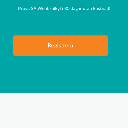
Prova SÅ Webbkalkyl i 30 dagar utan kostnad!
Registrera