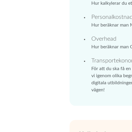
Hur kalkylerar du e
Personalkostna
Hur beräknar man M
Overhead
Hur beräknar man O
Transportekono
För att du ska få e
vi igenom olika beg
digitala utbildninge
vägen!