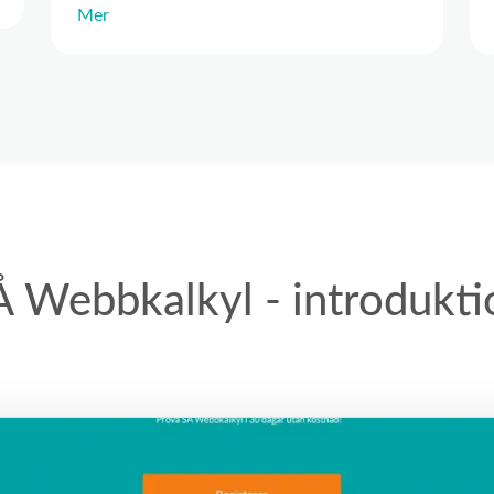
Mer
Å Webbkalkyl - introdukti