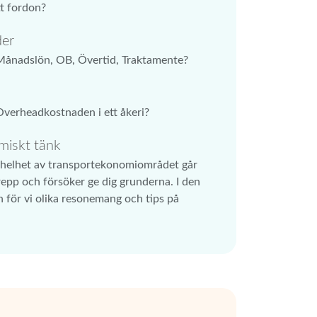
tt fordon?
der
ånadslön, OB, Övertid, Traktamente?
verheadkostnaden i ett åkeri?
miskt tänk
n helhet av transportekonomiområdet går
repp och försöker ge dig grunderna. I den
n för vi olika resonemang och tips på