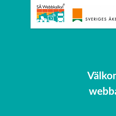
Välkom
webba