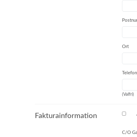
Postn
Ort
Telefon
(Valfri)
Fakturainformation
C/O Ga